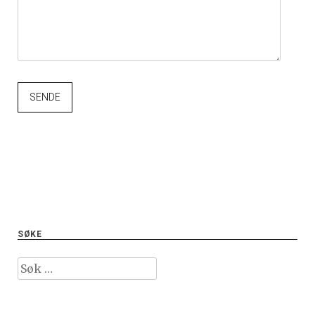
SØKE
Leit
etter: