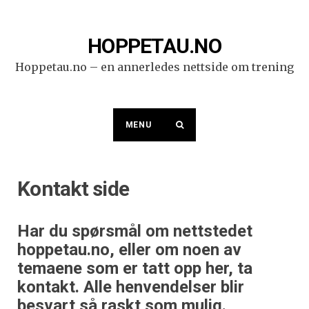
Skip
to
content
HOPPETAU.NO
Hoppetau.no – en annerledes nettside om trening
MENU
Kontakt side
Har du spørsmål om nettstedet
hoppetau.no, eller om noen av
temaene som er tatt opp her, ta
kontakt.
Alle henvendelser blir
besvart så raskt som mulig.