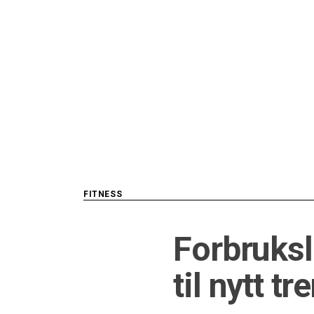
Skip
to
content
FITNESS
Forbruksl
til nytt t