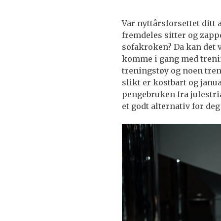
Var nyttårsforsettet ditt
fremdeles sitter og zapp
sofakroken? Da kan det v
komme i gang med trening
treningstøy og noen tr
slikt er kostbart og janu
pengebruken fra julestria
et godt alternativ for d