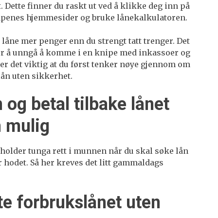
 Dette finner du raskt ut ved å klikke deg inn på
apenes hjemmesider og bruke lånekalkulatoren.
 låne mer penger enn du strengt tatt trenger. Det
 For å unngå å komme i en knipe med inkassoer og
r det viktig at du først tenker nøye gjennom om
 lån uten sikkerhet.
n og betal tilbake lånet
m mulig
u holder tunga rett i munnen når du skal søke lån
r hodet. Så her kreves det litt gammaldags
te forbrukslånet uten