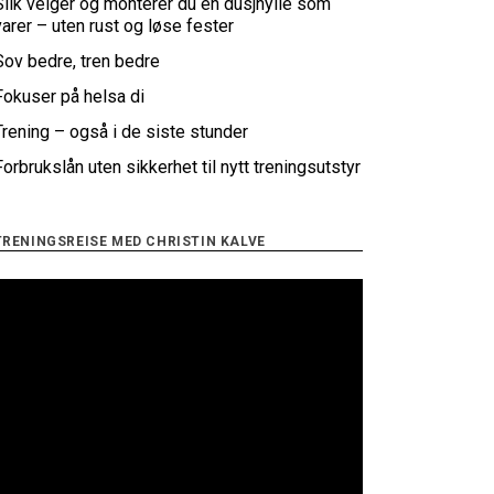
Slik velger og monterer du en dusjhylle som
varer – uten rust og løse fester
Sov bedre, tren bedre
Fokuser på helsa di
Trening – også i de siste stunder
Forbrukslån uten sikkerhet til nytt treningsutstyr
TRENINGSREISE MED CHRISTIN KALVE