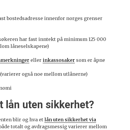
fast bostedsadresse innenfor norges grenser
t søkeren har fast inntekt på minimum 125 000
llom låneselskapene)
nmerkninger
eller
inkassosaker
som er åpne
år (varierer også noe mellom utlånerne)
onomi
t lån uten sikkerhet?
enten blir og hva et
lån uten sikkerhet via
 både totalt og avdragsmessig varierer mellom