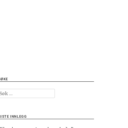
SØKE
eit
tter:
SISTE INNLEGG