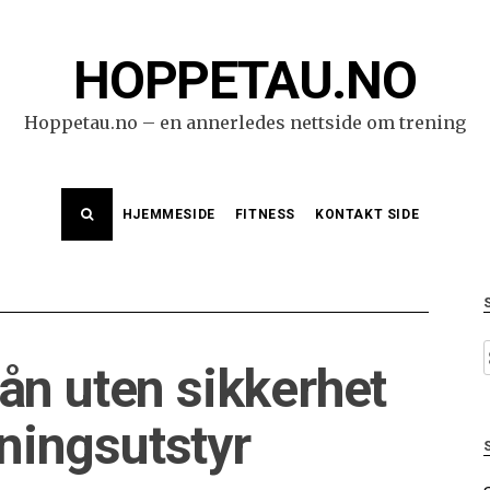
HOPPETAU.NO
Hoppetau.no – en annerledes nettside om trening
HJEMMESIDE
FITNESS
KONTAKT SIDE
L
ån uten sikkerhet
e
reningsutstyr