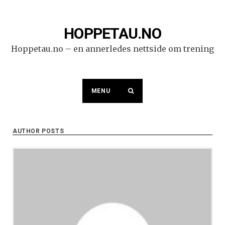
Skip
to
content
HOPPETAU.NO
Hoppetau.no – en annerledes nettside om trening
MENU
AUTHOR POSTS